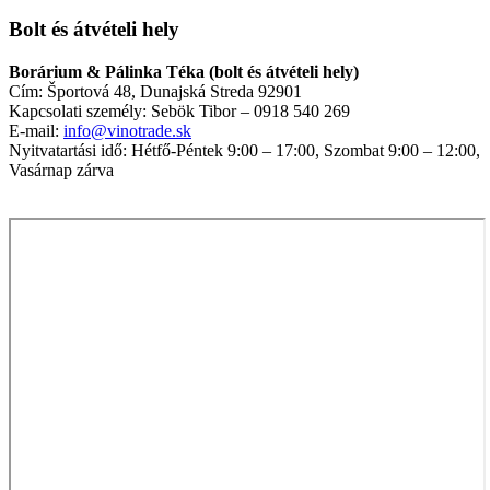
Bolt és átvételi hely
Borárium & Pálinka Téka (bolt és átvételi hely)
Cím: Športová 48, Dunajská Streda 92901
Kapcsolati személy: Sebök Tibor – 0918 540 269
E-mail:
info@vinotrade.sk
Nyitvatartási idő: Hétfő-Péntek 9:00 – 17:00, Szombat 9:00 – 12:00,
Vasárnap zárva