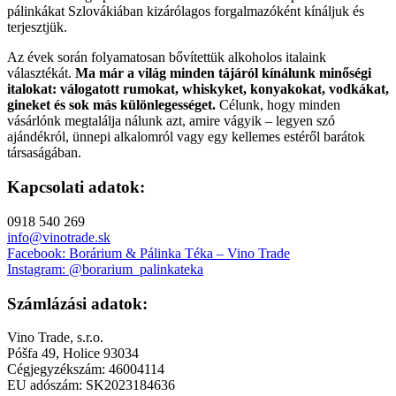
pálinkákat Szlovákiában kizárólagos forgalmazóként kínáljuk és
terjesztjük.
Az évek során folyamatosan bővítettük alkoholos italaink
választékát.
Ma már a világ minden tájáról kínálunk minőségi
italokat: válogatott rumokat, whiskyket, konyakokat, vodkákat,
gineket és sok más különlegességet.
Célunk, hogy minden
vásárlónk megtalálja nálunk azt, amire vágyik – legyen szó
ajándékról, ünnepi alkalomról vagy egy kellemes estéről barátok
társaságában.
Kapcsolati adatok:
0918 540 269
info@vinotrade.sk
Facebook: Borárium & Pálinka Téka – Vino Trade
Instagram: @borarium_palinkateka
Számlázási adatok:
Vino Trade, s.r.o.
Póšfa 49, Holice 93034
Cégjegyzékszám: 46004114
EU adószám: SK2023184636