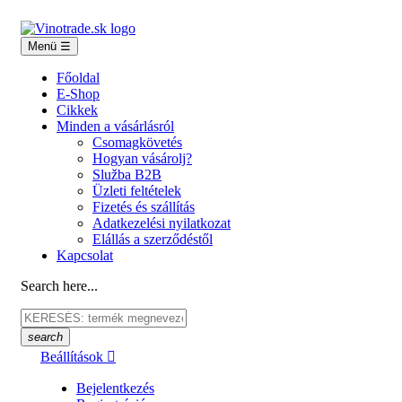
Menü
☰
Főoldal
E-Shop
Cikkek
Minden a vásárlásról
Csomagkövetés
Hogyan vásárolj?
Služba B2B
Üzleti feltételek
Fizetés és szállítás
Adatkezelési nyilatkozat
Elállás a szerződéstől
Kapcsolat
Search here...
search
Beállítások

Bejelentkezés