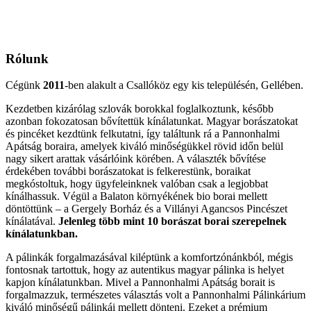
Rólunk
Cégünk
2011
-ben alakult a Csallóköz egy kis településén, Gellében.
Kezdetben kizárólag szlovák borokkal foglalkoztunk, később
azonban fokozatosan bővítettük kínálatunkat. Magyar borászatokat
és pincéket kezdtünk felkutatni, így találtunk rá a Pannonhalmi
Apátság boraira, amelyek kiváló minőségükkel rövid időn belül
nagy sikert arattak vásárlóink körében. A választék bővítése
érdekében további borászatokat is felkerestünk, boraikat
megkóstoltuk, hogy ügyfeleinknek valóban csak a legjobbat
kínálhassuk. Végül a Balaton környékének bio borai mellett
döntöttünk – a Gergely Borház és a Villányi Agancsos Pincészet
kínálatával.
Jelenleg több mint 10 borászat borai szerepelnek
kínálatunkban.
A pálinkák forgalmazásával kiléptünk a komfortzónánkból, mégis
fontosnak tartottuk, hogy az autentikus magyar pálinka is helyet
kapjon kínálatunkban. Mivel a Pannonhalmi Apátság borait is
forgalmazzuk, természetes választás volt a Pannonhalmi Pálinkárium
kiváló minőségű pálinkái mellett dönteni. Ezeket a prémium