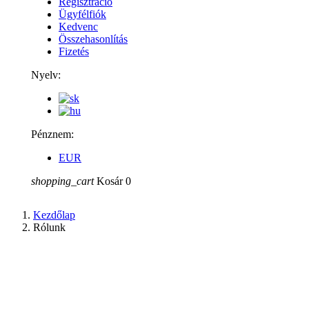
Regisztráció
Ügyfélfiók
Kedvenc
Összehasonlítás
Fizetés
Nyelv:
Pénznem:
EUR
shopping_cart
Kosár
0
Kezdőlap
Rólunk