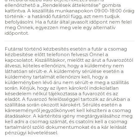
ellenőrizhető a „Rendelések áttekintése” gombra
kattintva. A kiszállítás munkanapokon 09:00-18:00 óráig
történik - a határidő futártól függ, azt nem tudjuk
befolyásolni. Ha a futár által javasolt időpont nem felel
meg Önnek, egyezzen meg vele egy alternatív
időpontot.
Futárral történő kézbesítés esetén a futár a csomag
kézbesítése előtt telefonon felveszi Önnel a
kapcsolatot. Kiszállításkor, mielőtt az árut a fuvarozótól
átveszi, köteles ellenőrizni, hogy a küldemény nem
láthatóan sérült-e. A küldemény sérülése esetén a
küldemény tartalmát ellenőrizni kell, hogy a
küldeményben lévő áru nem sérült-e meg a szállítás
során. Kérjük, hogy az ilyen károkról indokolatlan
késedelem nélkül tájékoztassa a fuvarozót és az
eladót. A fuvarozó felelősséggel tartozik az árukban a
szállítása során okozott károkért. Sérülés esetén a
káreseményről jegyzőkönyvet kell készíteni a csomag
átadásakor. A kártérítési igény megtárgyalásához meg
kell adni a csomag számát, és csatolni kell a csomag
tartalmáról szóló dokumentumokat és a kár leírását
pénzügyi követeléssel.