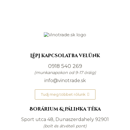
Lépj kapcsolatba velünk
0918 540 269
(munkanapokon od 9-17 óráig)
info@vinotrade.sk
Tudj meg többet rólunk
Borárium & Pálinka Téka
Sport utca 48, Dunaszerdahely 92901
(bolt és átvételi pont)