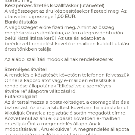
fizeted meg.
Készpénzes fizetés kiszállításkor (utánvétel)
A végösszeget az áru kézbesítésekor fizeted meg. Az
utánvételi díj összege
1,00 EUR
.
Banki átutalás
A végösszeget előre fizeti meg. Amint az összeg
megérkezik a számlánkra, az áru a legrövidebb időn
belül kiszállításra kerül. Az utalási adatokat a
beérkezett rendelést követő e-mailben küldött utalási
értesítőnkben találja.
Az alábbi szállítási módok állnak rendelkezésre:
Személyes átvétel
A rendelés elkészítését követően telefonon felvesszük
Önnel a kapcsolatot vagy e-mailben értesítsük a
rendelése állapotának "Elkészítve a személyes
átvételre" állapotra változásáról.
Futárszolgálat
Az ár tartalmazza a postaköltséget, a csomagolást és a
biztosítást. Az árut a kitöltést követően haladéktalanul
kiküldjük Önnek a regisztráció során megadott címre.
Közvetlenül az áru elküldését követően e-mailben
értesítjük Önt a megrendelés állapotának
módosításával „Áru elküldve”. A megrendelés állapota
a webáruházba való bejelentkezés után is