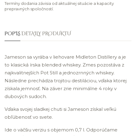
Termíny dodania závisia od aktuálnej situácie a kapacity
prepravných spoločností.
POPIS
DETAILY PRODUKTU
Jameson sa vyrába v liehovare Midleton Distillery a je
to klasická írska blended whiskey. Zmes pozostáva z
najkvalitnejších Pot Still a jednozrnných whiskey.
Následne prechádza trojitou destiláciou, vďaka ktorej
získala jemnosť. Na záver zrie minimálne 4 roky v
dubových sudoch.
Vďaka svojej sladkej chuti si Jameson získal veľkú
obľúbenosť vo svete.
Ide o väčšiu verziu s objemom 0,7 l. Odporúčame