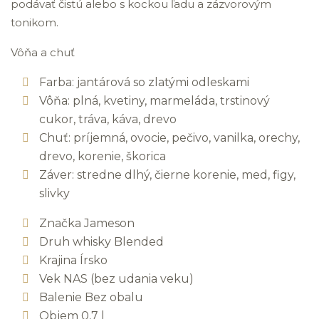
podávať čistú alebo s kockou ľadu a zázvorovým
tonikom.
Vôňa a chuť
Farba: jantárová so zlatými odleskami
Vôňa: plná, kvetiny, marmeláda, trstinový
cukor, tráva, káva, drevo
Chuť: príjemná, ovocie, pečivo, vanilka, orechy,
drevo, korenie, škorica
Záver: stredne dlhý, čierne korenie, med, figy,
slivky
Značka Jameson
Druh whisky Blended
Krajina Írsko
Vek NAS (bez udania veku)
Balenie Bez obalu
Objem 0,7 l