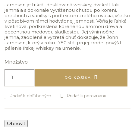
Jameson je trikrát destilovaná whiskey, dvakrát tak
jemná a s dokonale vyváženou chuťou po korení,
orechoch a vanilky s podtextom zrelého ovocia, všetko
v pôsobivom rámci hodvábnej jemnosti. Vôňa je ľahká
kvetinová, podkreslená korenenou arómou dreva a
decentnou medovou sladkosťou. Jej výnimočne
jemná, zaoblená a vyzretá chuť dokazuje, že John
Jameson, ktorý v roku 1780 stál pri jej zrode, povýšil
pálenie írskej whiskey na umenie.
Množstvo
DO KOŠÍKA
Pridať k obľúbeným
Pridať k porovnaniu