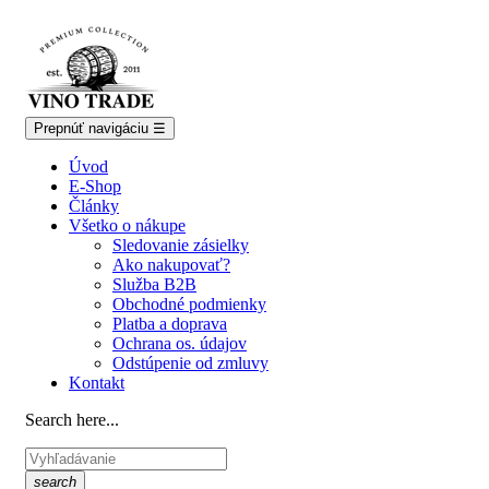
Prepnúť navigáciu
☰
Úvod
E-Shop
Články
Všetko o nákupe
Sledovanie zásielky
Ako nakupovať?
Služba B2B
Obchodné podmienky
Platba a doprava
Ochrana os. údajov
Odstúpenie od zmluvy
Kontakt
Search here...
search