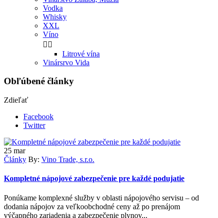
Vodka
Whisky
XXL
Víno


Litrové vína
Vinársrvo Vida
Obľúbené články
Zdieľať
Facebook
Twitter
25
mar
Články
By:
Vino Trade, s.r.o.
Kompletné nápojové zabezpečenie pre každé podujatie
Ponúkame komplexné služby v oblasti nápojového servisu – od
dodania nápojov za veľkoobchodné ceny až po prenájom
výčapného zariadenia a zabezpečenie plynov...