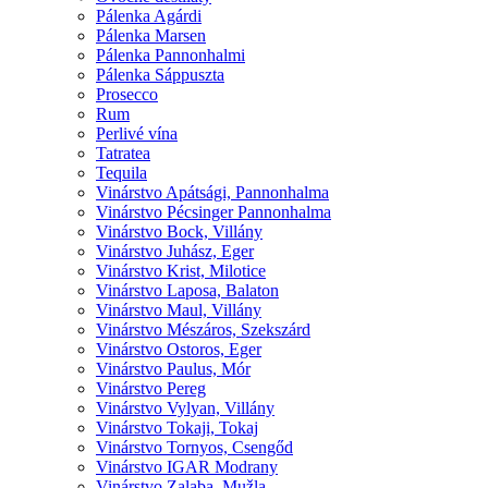
Pálenka Agárdi
Pálenka Marsen
Pálenka Pannonhalmi
Pálenka Sáppuszta
Prosecco
Rum
Perlivé vína
Tatratea
Tequila
Vinárstvo Apátsági, Pannonhalma
Vinárstvo Pécsinger Pannonhalma
Vinárstvo Bock, Villány
Vinárstvo Juhász, Eger
Vinárstvo Krist, Milotice
Vinárstvo Laposa, Balaton
Vinárstvo Maul, Villány
Vinárstvo Mészáros, Szekszárd
Vinárstvo Ostoros, Eger
Vinárstvo Paulus, Mór
Vinárstvo Pereg
Vinárstvo Vylyan, Villány
Vinárstvo Tokaji, Tokaj
Vinárstvo Tornyos, Csengőd
Vinárstvo IGAR Modrany
Vinárstvo Zalaba, Mužla