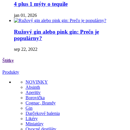
4 plus 1 mýty o tequile
jan 01, 2026
Ružový gin alebo pink gin: Prečo je
populárny?
sep 22, 2022
Štítky
Produkty
NOVINKY
Absinth
Aperitiv
Borovička
Cognac, Brandy
Gin
Darčekové balenia
Likéry
Miniatúry
Ovocné destiláty