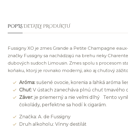
POPIS
DETAILY PRODUKTU
Fussigny XO je zmes Grande a Petite Champagne eaux-de
značky Fussigny sa nachádzajú na brehu rieky Charente
dubových sudoch Limousin. Zmes spolu s procesom starn
koňaku, ktorý je rovnako moderný, ako aj chuťový zážito
Aróma:
sušené ovocie, korenia a ľahká aróma lies
Chuť:
V ústach zanecháva plnú chuť tmavého o
Záver:
je priemerný a nie veľmi dlhý Tento vyni
čokolády, perfektne sa hodí k cigarám.
Značka: A. de Fussigny
Druh alkoholu: Vínny destilát