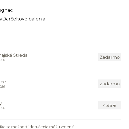
Cognac
y
Darčekové balenia
ajská Streda
Zadarmo
026
ice
Zadarmo
026
y
4,96 €
026
íka sa možnosti doručenia môžu zmeniť.