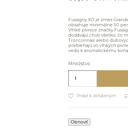
Fussigny XO je zmes Grand
obsahuje minimálne 50 perc
Vlhké pivnice značky Fussi
dodávajú chuti všetko, čo 
Tronconnais alebo dubovýc
prebiehajú vo vlhkých pivnic
vedú k aromatickému koňaku
Množstvo
Pridať k obľúbeným