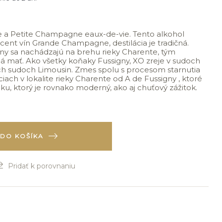
e a Petite Champagne eaux-de-vie. Tento alkohol
ent vín Grande Champagne, destilácia je tradičná.
gny sa nachádzajú na brehu rieky Charente, tým
má mať. Ako všetky koňaky Fussigny, XO zreje v sudoch
h sudoch Limousin. Zmes spolu s procesom starnutia
iach v lokalite rieky Charente od A de Fussigny , ktoré
, ktorý je rovnako moderný, ako aj chuťový zážitok.
DO KOŠÍKA
Pridať k porovnaniu