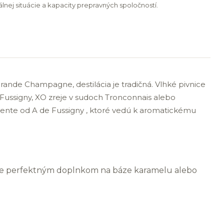
lnej situácie a kapacity prepravných spoločností.
ande Champagne, destilácia je tradičná. Vlhké pivnice
Fussigny, XO zreje v sudoch Tronconnais alebo
arente od A de Fussigny , ktoré vedú k aromatickému
ty, je perfektným doplnkom na báze karamelu alebo