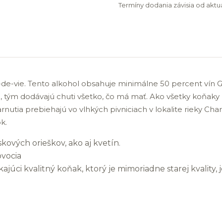
Termíny dodania závisia od aktuá
-vie. Tento alkohol obsahuje minimálne 50 percent vín Gr
, tým dodávajú chuti všetko, čo má mať. Ako všetky koňaky 
utia prebiehajú vo vlhkých pivniciach v lokalite rieky Ch
k.
kových orieškov, ako aj kvetín.
vocia
kajúci kvalitný koňak, ktorý je mimoriadne starej kvali