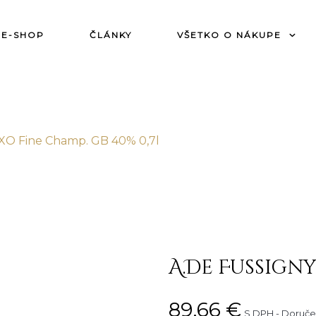
E-SHOP
ČLÁNKY
VŠETKO O NÁKUPE
 XO Fine Champ. GB 40% 0,7l
A.De Fussigny
89,66 €
S DPH
Doručen